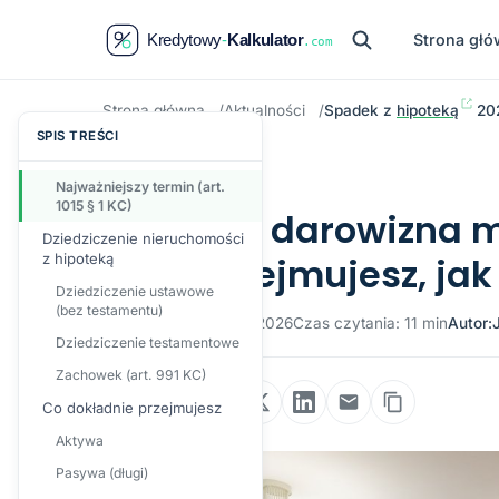
Strona gł
Strona główna
Aktualności
Spadek z
hipoteką
20
SPIS TREŚCI
PRAWO
Najważniejszy termin (art.
1015 § 1 KC)
Spadek i darowizna m
Dziedziczenie nieruchomości
z hipoteką
— co przejmujesz, jak
Dziedziczenie ustawowe
(bez testamentu)
Publikacja: 27 marca 2026
Czas czytania: 11 min
Autor:
Dziedziczenie testamentowe
Zachowek (art. 991 KC)
Udostępnij:
Co dokładnie przejmujesz
Aktywa
Pasywa (długi)