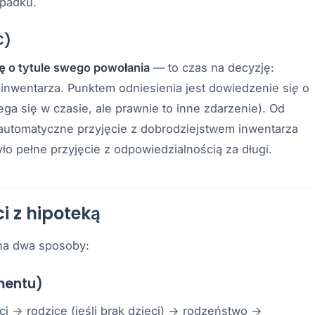
spadku.
C)
ię o tytule swego powołania
— to czas na decyzję:
 inwentarza. Punktem odniesienia jest
dowiedzenie się o
ega się w czasie, ale prawnie to inne zdarzenie). Od
= automatyczne przyjęcie z dobrodziejstwem inwentarza
było pełne przyjęcie z odpowiedzialnością za długi.
i z hipoteką
na dwa sposoby:
mentu)
ci → rodzice (jeśli brak dzieci) → rodzeństwo →