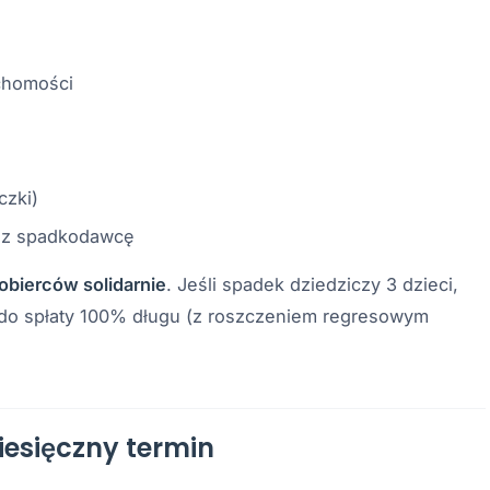
uchomości
czki)
ez spadkodawcę
obierców solidarnie
. Jeśli spadek dziedziczy 3 dzieci,
do spłaty 100% długu (z roszczeniem regresowym
esięczny termin