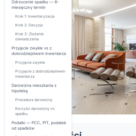
Odrzucenie spadku — 6-
miesięczny termin
Krok 1: Inwentaryzacja
Krok 2: Decyzja
Krok 3: Złożenie
oświadczenia
Przyjęcie zwykłe vs z
dobrodziejstwem inwentarza
Przyjęcie zwykłe
Przyjęcie z dobrodziejstwem
inwentarza
Darowizna mieszkania z
hipoteką
Procedura darowizny
Korzyści darowizny vs
spadku
Podatki — PCC, PIT, podatek
od spadków
Spis treści