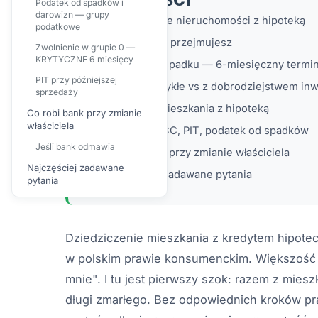
Podatek od spadków i
darowizn — grupy
Dziedziczenie nieruchomości z hipoteką
podatkowe
Co dokładnie przejmujesz
Zwolnienie w grupie 0 —
KRYTYCZNE 6 miesięcy
Odrzucenie spadku — 6-miesięczny termi
PIT przy późniejszej
Przyjęcie zwykłe vs z dobrodziejstwem in
sprzedaży
Darowizna mieszkania z hipoteką
Co robi bank przy zmianie
właściciela
Podatki — PCC, PIT, podatek od spadków
Jeśli bank odmawia
Co robi bank przy zmianie właściciela
Najczęściej zadawane
Najczęściej zadawane pytania
pytania
Dziedziczenie mieszkania z kredytem hipote
w polskim prawie konsumenckim. Większość l
mnie". I tu jest pierwszy szok: razem z mies
długi zmarłego. Bez odpowiednich kroków p