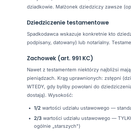
dziadkowie. Małżonek dziedziczy zawsze (op
Dziedziczenie testamentowe
Spadkodawca wskazuje konkretnie kto dziedz
podpisany, datowany) lub notarialny. Testame
Zachowek (art. 991 KC)
Nawet z testamentem niektórzy najbliżsi ma
pieniądzach. Krąg uprawnionych: zstępni (dzie
WTEDY, gdy byliby powołani do dziedziczenia 
dostają). Wysokość:
1/2
wartości udziału ustawowego — stand
2/3
wartości udziału ustawowego — TYLKO d
ogólnie „starszych")