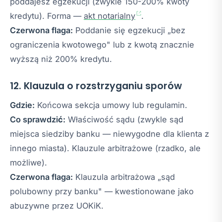
poddajesz egzekucji (zwykle 150-200% kwoty
kredytu). Forma —
akt notarialny
.
Czerwona flaga:
Poddanie się egzekucji „bez
ograniczenia kwotowego" lub z kwotą znacznie
wyższą niż 200% kredytu.
12. Klauzula o rozstrzyganiu sporów
Gdzie:
Końcowa sekcja umowy lub regulamin.
Co sprawdzić:
Właściwość sądu (zwykle sąd
miejsca siedziby banku — niewygodne dla klienta z
innego miasta). Klauzule arbitrażowe (rzadko, ale
możliwe).
Czerwona flaga:
Klauzula arbitrażowa „sąd
polubowny przy banku" — kwestionowane jako
abuzywne przez UOKiK.