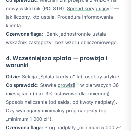
Co sprawdzić:
Mechanizm przejścia z WIBOR na
nowy wskaźnik (POLSTR).
Spread korygujący
—
jak liczony, kto ustala. Procedura informowania
klienta.
Czerwona flaga:
„Bank jednostronnie ustala
wskaźnik zastępczy" bez wzoru obliczeniowego.
4. Wcześniejsza spłata — prowizja i
warunki
Gdzie:
Sekcja „Spłata kredytu" lub osobny artykuł.
Co sprawdzić:
Stawka
prowizji
w pierwszych 36
miesiącach (max 3% ustawowo dla zmiennej).
Sposób naliczania (od salda, od kwoty nadpłaty).
Czy wymagany minimalny próg nadpłaty (np.
„minimum 1 000 zł").
Czerwona flaga:
Próg nadpłaty „minimum 5 000 zł"