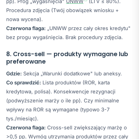
pp). Próg „wygaśnięcia"
UNWW
(LTV ≤ 80%).
Procedura zdjęcia (Twój obowiązek wniosku +
nowa wycena).
Czerwona flaga:
„UNWW przez cały okres kredytu"
bez progu wygaśnięcia. Brak procedury zdjęcia.
8. Cross-sell — produkty wymagane lub
preferowane
Gdzie:
Sekcja „Warunki dodatkowe" lub aneksy.
Co sprawdzić:
Lista produktów (ROR, karta
kredytowa, polisa). Konsekwencje rezygnacji
(podwyższenie marży o ile pp). Czy minimalne
wpływy na ROR są wymagane (typowo 3-7
tys./miesiąc).
Czerwona flaga:
Cross-sell zwiększający marżę o
>0,5 pp. Wymóg utrzymania produktów przez cały