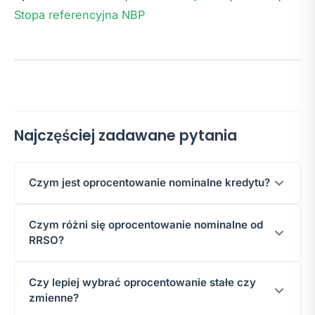
Stopa referencyjna NBP
Najczęściej zadawane pytania
Czym jest oprocentowanie nominalne kredytu?
Oprocentowanie nominalne to
roczna stopa
Czym różni się oprocentowanie nominalne od
procentowa
naliczana od pozostałego kapitału
RRSO?
kredytu. Przy oprocentowaniu zmiennym składa się
ze stawki referencyjnej (np. WIBOR 3M) i stałej
Oprocentowanie nominalne uwzględnia
wyłącznie
marży banku.
Czy lepiej wybrać oprocentowanie stałe czy
koszt odsetek
. RRSO dodatkowo obejmuje prowizję,
zmienne?
ubezpieczenia i inne opłaty, dlatego jest zawsze