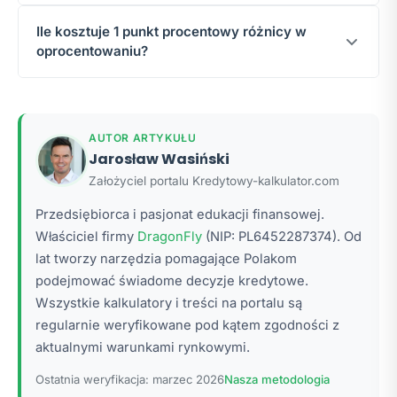
wyższe i lepiej oddaje rzeczywisty koszt kredytu.
Stałe oprocentowanie
daje przewidywalność rat
Ile kosztuje 1 punkt procentowy różnicy w
przez 5 lat, ale jest wyższe na starcie.
Zmienne
oprocentowaniu?
może być niższe, ale niesie ryzyko wzrostu stóp
procentowych. Wybór zależy od Twojej tolerancji
Przy kredycie 400 000 zł na 25 lat różnica 1 p.p. w
ryzyka i prognoz dotyczących stóp.
oprocentowaniu to ok.
255–280 zł więcej do raty
i
ponad 77 000 zł dodatkowych odsetek w całym
AUTOR ARTYKUŁU
okresie kredytowania.
Jarosław Wasiński
Założyciel portalu Kredytowy-kalkulator.com
Przedsiębiorca i pasjonat edukacji finansowej.
Właściciel firmy
DragonFly
(NIP: PL6452287374). Od
lat tworzy narzędzia pomagające Polakom
podejmować świadome decyzje kredytowe.
Wszystkie kalkulatory i treści na portalu są
regularnie weryfikowane pod kątem zgodności z
aktualnymi warunkami rynkowymi.
Ostatnia weryfikacja: marzec 2026
Nasza metodologia