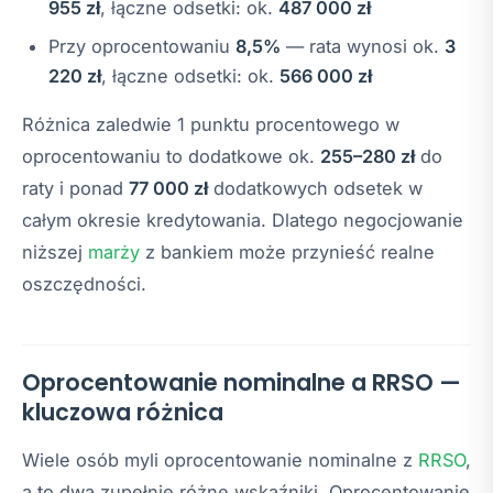
955 zł
, łączne odsetki: ok.
487 000 zł
Przy oprocentowaniu
8,5%
— rata wynosi ok.
3
220 zł
, łączne odsetki: ok.
566 000 zł
Różnica zaledwie 1 punktu procentowego w
oprocentowaniu to dodatkowe ok.
255–280 zł
do
raty i ponad
77 000 zł
dodatkowych odsetek w
całym okresie kredytowania. Dlatego negocjowanie
niższej
marży
z bankiem może przynieść realne
oszczędności.
Oprocentowanie nominalne a RRSO —
kluczowa różnica
Wiele osób myli oprocentowanie nominalne z
RRSO
,
a to dwa zupełnie różne wskaźniki. Oprocentowanie