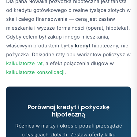
Dla pana Nowaka pożyczka hipoteczna jest tańsza
od kredytu gotówkowego o realne tysiące złotych w
skali całego finansowania — ceną jest zastaw
mieszkania i wyższe formalności (operat, hipoteka).
Gdyby celem był zakup innego mieszkania,
właściwym produktem byłby
kredyt
hipoteczny, nie
pożyczka. Dokładne raty obu wariantów policzysz w
kalkulatorze rat
, a efekt połączenia długów w
kalkulatorze konsolidacji
.
Porównaj kredyt i pożyczkę
hipoteczną
Różnica w marży i okresie potrafi przesądzić
o tysiącach złotych. Zestaw oferty kilku