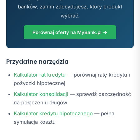
banków, zanim zdecydujesz, który produkt
wybrać.
Porównaj oferty na MyBank.pl →
Przydatne narzędzia
Kalkulator rat kredytu
— porównaj ratę kredytu i
pożyczki hipotecznej
Kalkulator konsolidacji
— sprawdź oszczędność
na połączeniu długów
Kalkulator kredytu hipotecznego
— pełna
symulacja kosztu