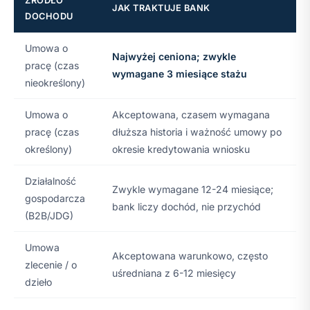
ŹRÓDŁO
JAK TRAKTUJE BANK
DOCHODU
Umowa o
Najwyżej ceniona; zwykle
pracę (czas
wymagane 3 miesiące stażu
nieokreślony)
Umowa o
Akceptowana, czasem wymagana
pracę (czas
dłuższa historia i ważność umowy po
określony)
okresie kredytowania wniosku
Działalność
Zwykle wymagane 12-24 miesiące;
gospodarcza
bank liczy dochód, nie przychód
(B2B/JDG)
Umowa
Akceptowana warunkowo, często
zlecenie / o
uśredniana z 6-12 miesięcy
dzieło