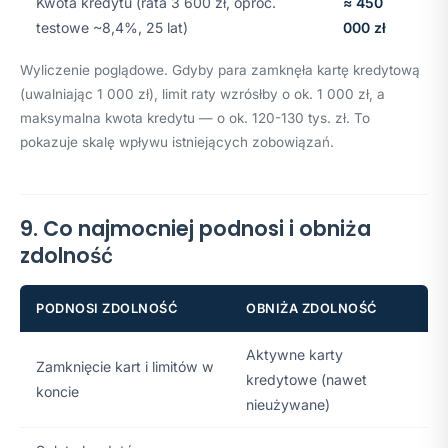
Kwota kredytu (rata 3 600 zł, oproc.
≈ 450
testowe ~8,4%, 25 lat)
000 zł
Wyliczenie poglądowe. Gdyby para zamknęła kartę kredytową
(uwalniając 1 000 zł), limit raty wzrósłby o ok. 1 000 zł, a
maksymalna kwota kredytu — o ok. 120-130 tys. zł. To
pokazuje skalę wpływu istniejących zobowiązań.
9. Co najmocniej podnosi i obniża
zdolność
PODNOSI ZDOLNOŚĆ
OBNIŻA ZDOLNOŚĆ
Aktywne karty
Zamknięcie kart i limitów w
kredytowe (nawet
koncie
nieużywane)