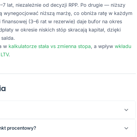
–7 lat, niezależnie od decyzji RPP. Po drugie — niższy
ą wynegocjować niższą marżę, co obniża ratę w każdym
finansowej (3–6 rat w rezerwie) daje bufor na okres
łaty w okresie niskich stóp skracają kapitał, dzięki
salda.
ia w
kalkulatorze stała vs zmienna stopa
, a wpływ
wkładu
 LTV
.
ia
zmieni się miesięczna rata kredytu ze zmiennym
punkt procentowy?
IBOR/
POLSTR
) wzrośnie lub spadnie. To narzędzie oceny