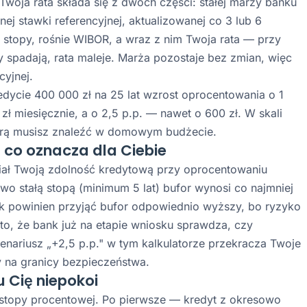
oja rata składa się z dwóch części: stałej marży banku
ej stawki referencyjnej, aktualizowanej co 3 lub 6
stopy, rośnie WIBOR, a wraz z nim Twoja rata — przy
opy spadają, rata maleje. Marża pozostaje bez zmian, więc
cyjnej.
dycie 400 000 zł na 25 lat wzrost oprocentowania o 1
ł miesięcznie, a o 2,5 p.p. — nawet o 600 zł. W skali
którą musisz znaleźć w domowym budżecie.
— co oznacza dla Ciebie
ał Twoją zdolność kredytową przy oprocentowaniu
o stałą stopą (minimum 5 lat) bufor wynosi co najmniej
nk powinien przyjąć bufor odpowiednio wyższy, bo ryzyko
to, że bank już na etapie wniosku sprawdza, czy
scenariusz „+2,5 p.p." w tym kalkulatorze przekracza Twoje
ny na granicy bezpieczeństwa.
u Cię niepokoi
a stopy procentowej. Po pierwsze — kredyt z okresowo