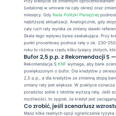
Przy kredycie ze zmiennym oprocentowaniem Tw
(ustalonej w umowie na cały okres) oraz zmienn
miesięcy. Gdy
Rada Polityki Pieniężnej
podnosi 
najbliższej aktualizacji. Analogicznie, gdy st
cały ruch raty wynika ze zmiany stawki referen
Skala tego wpływu bywa zaskakująca. Przy kre
punkt procentowy podnosi ratę o ok. 230–250 z
roku to różnica rzędu kilku tysięcy złotych, 
Bufor 2,5 p.p. z Rekomendacji S 
Rekomendacja S
KNF
wymaga, aby bank oceni
powiększonym o bufor. Dla kredytów z okresow
2,5 p.p., a dla kredytów ze zmienną stopą ba
zmiany raty jest większe. W praktyce oznacza 
poradzisz sobie z istotnie wyższą ratą. Jeśli 
możliwości, to sygnał, że kredyt jest zaciąga
Co zrobić, jeśli scenariusz wzrost
Masz kilka realnych opcji ograniczenia ryzyk