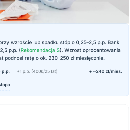
a przy wzroście lub spadku stóp o 0,25–2,5 p.p. Bank
2,5 p.p. (
Rekomendacja S
). Wzrost oprocentowania
at podnosi ratę o ok. 230–250 zł miesięcznie.
 p.p.
+1 p.p. (400k/25 lat)
+ ~240 zł/mies.
stopa