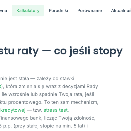
ówna
Kalkulatory
Poradniki
Porównanie
Aktualnoś
stu raty — co jeśli stopy
e jest stała — zależy od stawki
R
), która zmienia się wraz z decyzjami Rady
 ile wzrośnie lub spadnie Twoja rata, jeśli
nktu procentowego. To ten sam mechanizm,
 kredytowej
— tzw.
stress test
.
inansowego bank, licząc Twoją zdolność,
p. (przy stałej stopie na min. 5 lat) i