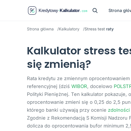
Strona gł
Strona główna
Kalkulatory
Stress test
raty
Kalkulator stress te
się zmienią?
Rata kredytu ze zmiennym oprocentowaniem ni
referencyjnej (dziś
WIBOR
, docelowo
POLST
Polityki Pieniężnej. Ten kalkulator pokazuje, o
oprocentowanie zmieni się o 0,25 do 2,5 pu
którego banki używają przy ocenie
zdolności
Zgodnie z Rekomendacją S Komisji Nadzoru F
dolicza do oprocentowania bufor minimum 2,5 p.