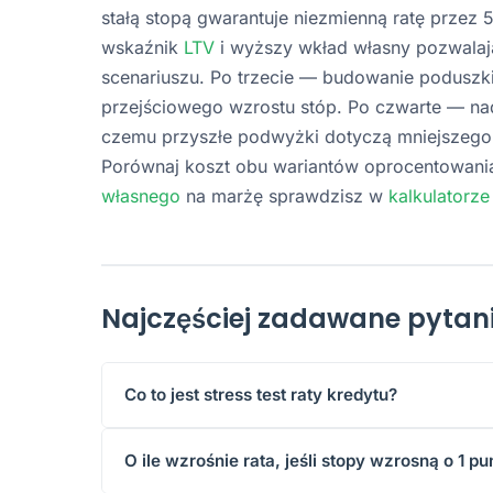
stałą stopą gwarantuje niezmienną ratę przez 5
wskaźnik
LTV
i wyższy wkład własny pozwalaj
scenariuszu. Po trzecie — budowanie poduszki 
przejściowego wzrostu stóp. Po czwarte — nadp
czemu przyszłe podwyżki dotyczą mniejszego 
Porównaj koszt obu wariantów oprocentowan
własnego
na marżę sprawdzisz w
kalkulatorze
Najczęściej zadawane pytan
Co to jest stress test raty kredytu?
Stress test raty to symulacja pokazująca, jak 
O ile wzrośnie rata, jeśli stopy wzrosną o 1 
oprocentowaniem, gdy stawka referencyjna (W