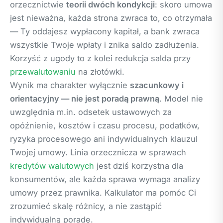
orzecznictwie
teorii dwóch kondykcji
: skoro umowa
jest nieważna, każda strona zwraca to, co otrzymała
— Ty oddajesz wypłacony kapitał, a bank zwraca
wszystkie Twoje wpłaty i znika saldo zadłużenia.
Korzyść z ugody to z kolei redukcja salda przy
przewalutowaniu
na złotówki.
Wynik ma charakter wyłącznie
szacunkowy i
orientacyjny — nie jest poradą prawną
. Model nie
uwzględnia m.in. odsetek ustawowych za
opóźnienie, kosztów i czasu procesu, podatków,
ryzyka procesowego ani indywidualnych klauzul
Twojej umowy. Linia orzecznicza w sprawach
kredytów walutowych
jest dziś korzystna dla
konsumentów, ale każda sprawa wymaga analizy
umowy przez prawnika. Kalkulator ma pomóc Ci
zrozumieć skalę różnicy, a nie zastąpić
indywidualną poradę.